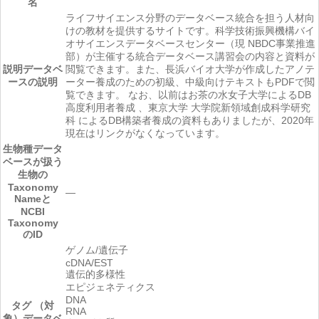
名
ライフサイエンス分野のデータベース統合を担う人材向
けの教材を提供するサイトです。科学技術振興機構バイ
オサイエンスデータベースセンター（現 NBDC事業推進
部）が主催する統合データベース講習会の内容と資料が
説明
データベ
閲覧できます。また、長浜バイオ大学が作成したアノテ
ースの説明
ーター養成のための初級、中級向けテキストもPDFで閲
覧できます。 なお、以前はお茶の水女子大学によるDB
高度利用者養成 、東京大学 大学院新領域創成科学研究
科 によるDB構築者養成の資料もありましたが、2020年
現在はリンクがなくなっています。
生物種
データ
ベースが扱う
生物の
Taxonomy
―
Nameと
NCBI
Taxonomy
のID
ゲノム/遺伝子
cDNA/EST
遺伝的多様性
エピジェネティクス
DNA
タグ （対
RNA
象）
データベ