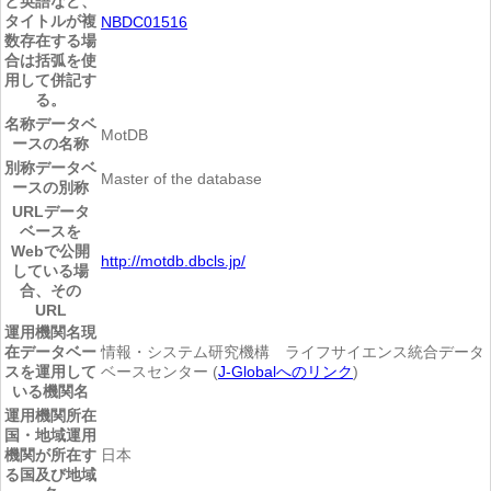
と英語など、
タイトルが複
NBDC01516
数存在する場
合は括弧を使
用して併記す
る。
名称
データベ
MotDB
ースの名称
別称
データベ
Master of the database
ースの別称
URL
データ
ベースを
Webで公開
http://motdb.dbcls.jp/
している場
合、その
URL
運用機関名
現
在データベー
情報・システム研究機構 ライフサイエンス統合データ
スを運用して
ベースセンター (
J-Globalへのリンク
)
いる機関名
運用機関所在
国・地域
運用
機関が所在す
日本
る国及び地域