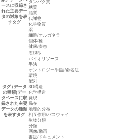
タンパク質
ースに収録さ
糖質
れた主要デー
脂質
タの対象を表
代謝物
すタグ
化学物質
薬
細胞/オルガネラ
個体/種
健康/疾患
表現型
バイオリソース
手法
オントロジー/用語/命名法
環境
配列
タグ (データ
3D構造
の種類)
デー
化学構造
タベースに収
発現
録された主要
局在
データの種類
地理的分布
を表すタグ
相互作用/パスウェイ
生物分類
分類
画像/動画
書誌/ドキュメント