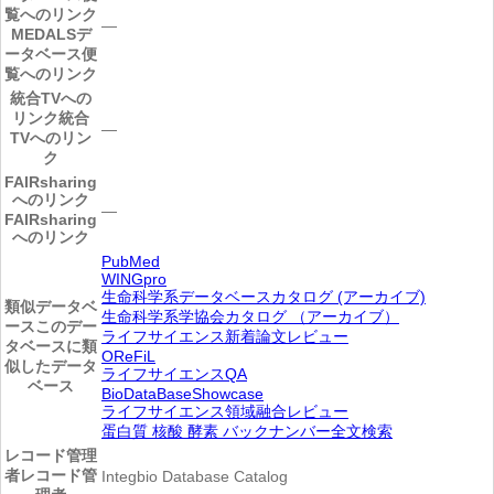
覧へのリンク
―
MEDALSデ
ータベース便
覧へのリンク
統合TVへの
リンク
統合
―
TVへのリン
ク
FAIRsharing
へのリンク
―
FAIRsharing
へのリンク
PubMed
WINGpro
生命科学系データベースカタログ (アーカイブ)
類似データベ
生命科学系学協会カタログ （アーカイブ）
ース
このデー
ライフサイエンス新着論文レビュー
タベースに類
OReFiL
似したデータ
ライフサイエンスQA
ベース
BioDataBaseShowcase
ライフサイエンス領域融合レビュー
蛋白質 核酸 酵素 バックナンバー全文検索
レコード管理
者
レコード管
Integbio Database Catalog