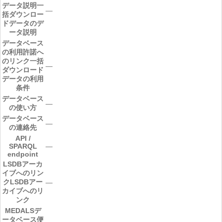
データ説明
一
―
括ダウンロー
ドデータのデ
ータ説明
データベース
の利用許諾へ
のリンク
一括
―
ダウンロード
データの利用
条件
データベース
―
の使い方
データベース
―
の連絡先
API /
SPARQL
―
endpoint
LSDBアーカ
イブへのリン
ク
LSDBアー
―
カイブへのリ
ンク
MEDALSデ
ータベース便