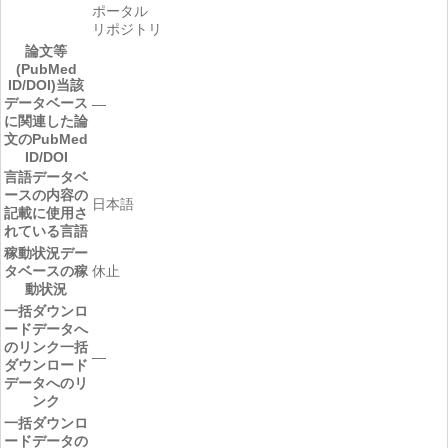
ポータル
リポジトリ
論文等
(PubMed
ID/DOI)
当該
データベース
―
に関連した論
文のPubMed
ID/DOI
言語
データベ
ースの内容の
日本語
記載に使用さ
れている言語
稼動状況
デー
タベースの稼
休止
動状況
一括ダウンロ
ードデータへ
のリンク
一括
―
ダウンロード
データへのリ
ンク
一括ダウンロ
ードデータの