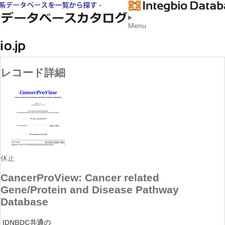
Menu
レコード詳細
休止
CancerProView: Cancer related
Gene/Protein and Disease Pathway
Database
ID
NBDC共通の