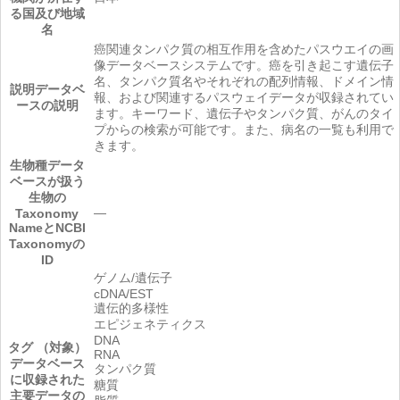
る国及び地域
名
癌関連タンパク質の相互作用を含めたパスウエイの画
像データベースシステムです。癌を引き起こす遺伝子
名、タンパク質名やそれぞれの配列情報、ドメイン情
説明
データベ
報、および関連するパスウェイデータが収録されてい
ースの説明
ます。キーワード、遺伝子やタンパク質、がんのタイ
プからの検索が可能です。また、病名の一覧も利用で
きます。
生物種
データ
ベースが扱う
生物の
―
Taxonomy
NameとNCBI
Taxonomyの
ID
ゲノム/遺伝子
cDNA/EST
遺伝的多様性
エピジェネティクス
DNA
タグ （対象）
RNA
データベース
タンパク質
に収録された
糖質
主要データの