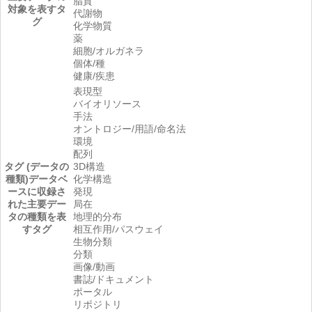
脂質
対象を表すタ
代謝物
グ
化学物質
薬
細胞/オルガネラ
個体/種
健康/疾患
表現型
バイオリソース
手法
オントロジー/用語/命名法
環境
配列
タグ (データの
3D構造
種類)
データベ
化学構造
ースに収録さ
発現
れた主要デー
局在
タの種類を表
地理的分布
すタグ
相互作用/パスウェイ
生物分類
分類
画像/動画
書誌/ドキュメント
ポータル
リポジトリ