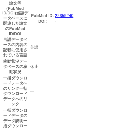
論文等
(PubMed
ID/DOI)
当該デ
PubMed ID:
22659240
ータベースに
DOI:
-
関連した論文
のPubMed
ID/DOI
言語
データベ
ースの内容の
英語
記載に使用さ
れている言語
稼動状況
デー
タベースの稼
休止
動状況
一括ダウンロ
ードデータへ
のリンク
一括
―
ダウンロード
データへのリ
ンク
一括ダウンロ
ードデータの
データ説明
一
―
括ダウンロー