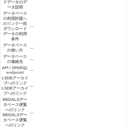
ドデータのデ
ータ説明
データベース
の利用許諾へ
のリンク
一括
―
ダウンロード
データの利用
条件
データベース
―
の使い方
データベース
―
の連絡先
API / SPARQL
―
endpoint
LSDBアーカイ
ブへのリンク
―
LSDBアーカイ
ブへのリンク
MEDALSデー
タベース便覧
へのリンク
―
MEDALSデー
タベース便覧
へのリンク