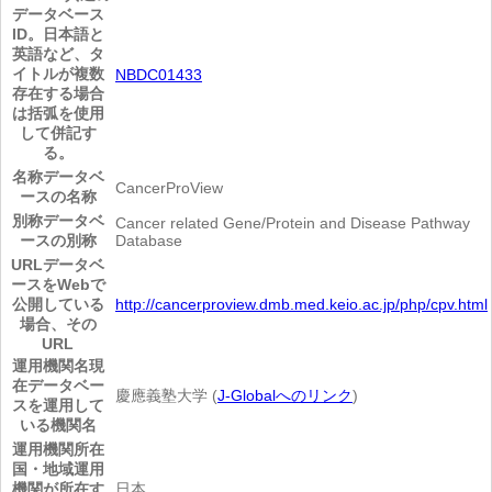
データベース
ID。日本語と
英語など、タ
イトルが複数
NBDC01433
存在する場合
は括弧を使用
して併記す
る。
名称
データベ
CancerProView
ースの名称
別称
データベ
Cancer related Gene/Protein and Disease Pathway
ースの別称
Database
URL
データベ
ースをWebで
公開している
http://cancerproview.dmb.med.keio.ac.jp/php/cpv.html
場合、その
URL
運用機関名
現
在データベー
慶應義塾大学 (
J-Globalへのリンク
)
スを運用して
いる機関名
運用機関所在
国・地域
運用
機関が所在す
日本