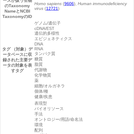
ースが扱う生物
Homo sapiens
(
9606
),
Human immunodeficiency
のTaxonomy
virus
(
12721
)
NameとNCBI
TaxonomyのID
ゲノム/遺伝子
cDNA/EST
遺伝的多様性
エピジェネティクス
DNA
RNA
タグ （対象）
デ
タンパク質
ータベースに収
糖質
録された主要デ
脂質
ータの対象を表
代謝物
すタグ
化学物質
薬
細胞/オルガネラ
個体/種
健康/疾患
表現型
バイオリソース
手法
オントロジー/用語/命名法
環境
配列