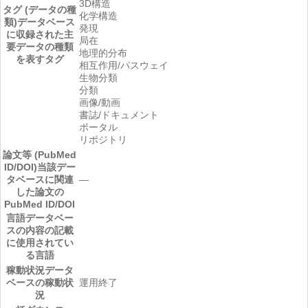
3D構造
タグ (データの種
化学構造
類)
データベース
発現
に収録された主
局在
要データの種類
地理的分布
を表すタグ
相互作用/パスウェイ
生物分類
分類
画像/動画
書誌/ドキュメント
ポータル
リポジトリ
論文等 (PubMed
ID/DOI)
当該デー
タベースに関連
―
した論文の
PubMed ID/DOI
言語
データベー
スの内容の記載
に使用されてい
る言語
稼動状況
データ
ベースの稼動状
運用終了
況