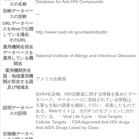
Database for Anti-HIV Compounds
スの名称
別称
データベー
―
スの別称
URL
データベー
スをWebで公開
http://www.niaid.nih.gov/daids/dtpdb/
している場合、
そのURL
運用機関名
現在
データベースを
National Institute of Allergy and Infectious Diseases
運用している機
関名
運用機関所在
国・地域
運用機
アメリカ合衆国
関が所在する国
及び地域名
抗HIV化合物、HIV治療薬に関する情報を集めたデー
タベース。データベースに登録されている情報は、
主要な文献の調査を継続して行い、収集したもので
説明
データベー
ある。Webサイトは、次の6つのセクションに分か
スの説明
れている。 ・Viral Life Cycle ・Viral Targets ・
Cellular Targets ・FDA Approved Anti-HIV drugs ・
Anti-AIDS Drugs Listed by Class
生物種
データベ