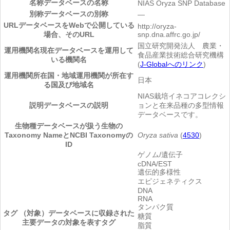
名称
データベースの名称
NIAS Oryza SNP Database
別称
データベースの別称
―
URL
データベースをWebで公開している
http://oryza-
場合、そのURL
snp.dna.affrc.go.jp/
国立研究開発法人 農業・
運用機関名
現在データベースを運用して
食品産業技術総合研究機構
いる機関名
(
J-Globalへのリンク
)
運用機関所在国・地域
運用機関が所在す
日本
る国及び地域名
NIAS栽培イネコアコレクシ
説明
データベースの説明
ョンと在来品種の多型情報
データベースです。
生物種
データベースが扱う生物の
Taxonomy NameとNCBI Taxonomyの
Oryza sativa
(
4530
)
ID
ゲノム/遺伝子
cDNA/EST
遺伝的多様性
エピジェネティクス
DNA
RNA
タンパク質
タグ （対象）
データベースに収録された
糖質
主要データの対象を表すタグ
脂質