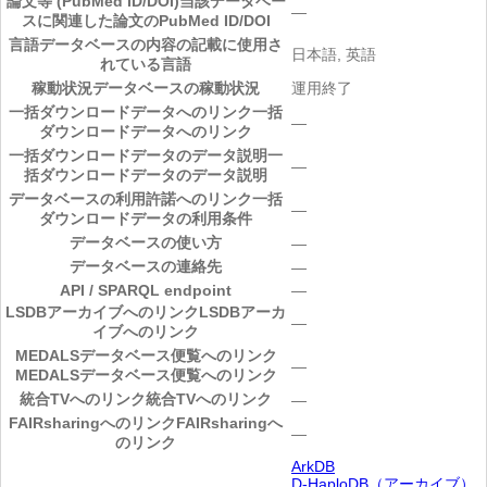
論文等 (PubMed ID/DOI)
当該データベー
―
スに関連した論文のPubMed ID/DOI
言語
データベースの内容の記載に使用さ
日本語, 英語
れている言語
稼動状況
データベースの稼動状況
運用終了
一括ダウンロードデータへのリンク
一括
―
ダウンロードデータへのリンク
一括ダウンロードデータのデータ説明
一
―
括ダウンロードデータのデータ説明
データベースの利用許諾へのリンク
一括
―
ダウンロードデータの利用条件
データベースの使い方
―
データベースの連絡先
―
API / SPARQL endpoint
―
LSDBアーカイブへのリンク
LSDBアーカ
―
イブへのリンク
MEDALSデータベース便覧へのリンク
―
MEDALSデータベース便覧へのリンク
統合TVへのリンク
統合TVへのリンク
―
FAIRsharingへのリンク
FAIRsharingへ
―
のリンク
ArkDB
D-HaploDB（アーカイブ）