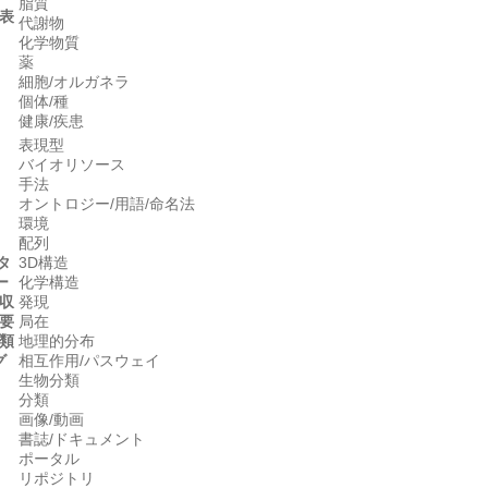
脂質
表
代謝物
化学物質
薬
細胞/オルガネラ
個体/種
健康/疾患
表現型
バイオリソース
手法
オントロジー/用語/命名法
環境
配列
タ
3D構造
ー
化学構造
収
発現
要
局在
類
地理的分布
グ
相互作用/パスウェイ
生物分類
分類
画像/動画
書誌/ドキュメント
ポータル
リポジトリ