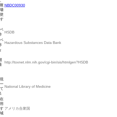
、
複
NBDC00930
場
使
す
ベ
HSDB
称
ベ
Hazardous Substances Data Bank
称
タ
開
http://toxnet.nlm.nih.gov/cgi-bin/sis/htmlgen?HSDB
場
現
ー
National Library of Medicine
て
名
在
用
す
アメリカ合衆国
域