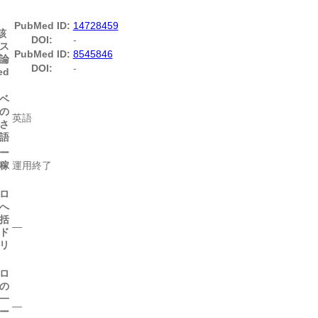
d
PubMed ID:
14728459
該
DOI:
-
ス
PubMed ID:
8545846
論
DOI:
-
ed
ベ
の
英語
さ
語
ー
稼
運用終了
ロ
へ
括
―
ド
リ
ロ
の
一
―
ー