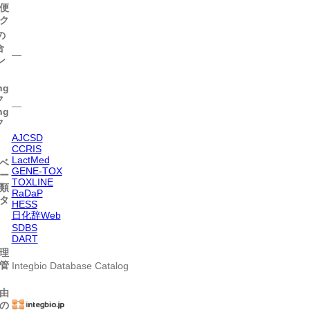
便
ク
の
合
―
ン
ng
ク
―
ng
ク
AJCSD
CCRIS
LactMed
ベ
GENE-TOX
ー
TOXLINE
類
RaDaP
タ
HESS
日化辞Web
SDBS
DART
理
管
Integbio Database Catalog
由
の