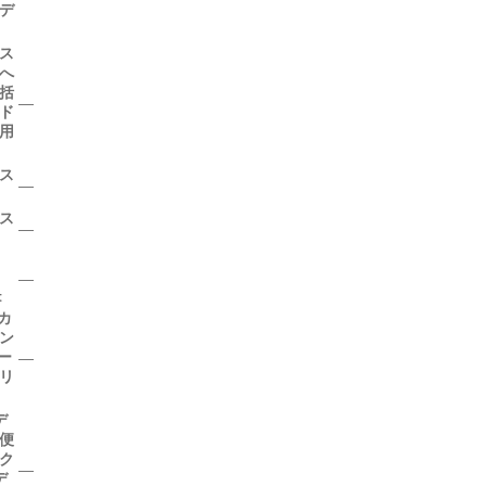
デ
ス
へ
括
―
ド
用
ス
―
ス
―
―
t
カ
ン
ー
―
リ
デ
便
ク
―
デ