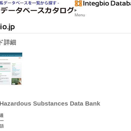
Menu
ド詳細
Hazardous Substances Data Bank
共通
ー
本語