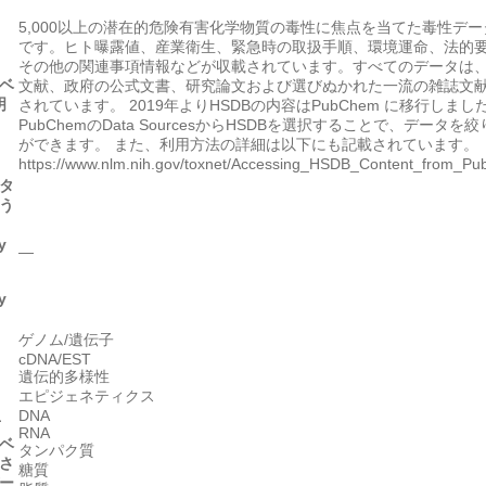
5,000以上の潜在的危険有害化学物質の毒性に焦点を当てた毒性デ
です。ヒト曝露値、産業衛生、緊急時の取扱手順、環境運命、法的
その他の関連事項情報などが収載されています。すべてのデータは
ベ
文献、政府の公式文書、研究論文および選びぬかれた一流の雑誌文
明
されています。 2019年よりHSDBの内容はPubChem に移行しまし
PubChemのData SourcesからHSDBを選択することで、データを
ができます。 また、利用方法の詳細は以下にも記載されています。
https://www.nlm.nih.gov/toxnet/Accessing_HSDB_Content_from_P
タ
う
y
―
y
ゲノム/遺伝子
cDNA/EST
遺伝的多様性
エピジェネティクス
DNA
対
RNA
ベ
タンパク質
さ
糖質
ー