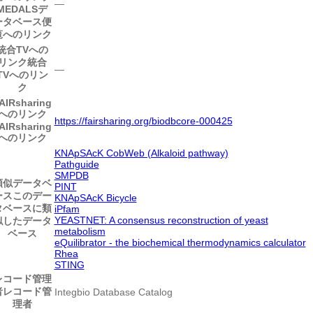
―
MEDALSデ
ータベース便
覧へのリンク
統合TVへの
リンク
統合
―
TVへのリン
ク
AIRsharing
へのリンク
https://fairsharing.org/biodbcore-000425
AIRsharing
へのリンク
KNApSAcK CobWeb (Alkaloid pathway)
Pathguide
SMPDB
類似データベ
PINT
ース
このデー
KNApSAcK Bicycle
タベースに類
iPfam
YEASTNET: A consensus reconstruction of yeast
似したデータ
metabolism
ベース
eQuilibrator - the biochemical thermodynamics calculator
Rhea
STING
レコード管理
者
レコード管
Integbio Database Catalog
理者