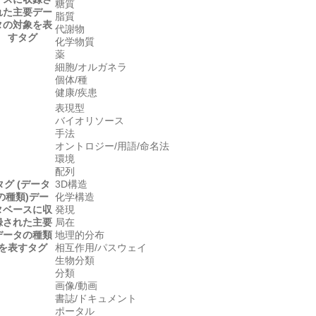
糖質
れた主要デー
脂質
タの対象を表
代謝物
すタグ
化学物質
薬
細胞/オルガネラ
個体/種
健康/疾患
表現型
バイオリソース
手法
オントロジー/用語/命名法
環境
配列
タグ (データ
3D構造
の種類)
デー
化学構造
タベースに収
発現
録された主要
局在
データの種類
地理的分布
を表すタグ
相互作用/パスウェイ
生物分類
分類
画像/動画
書誌/ドキュメント
ポータル