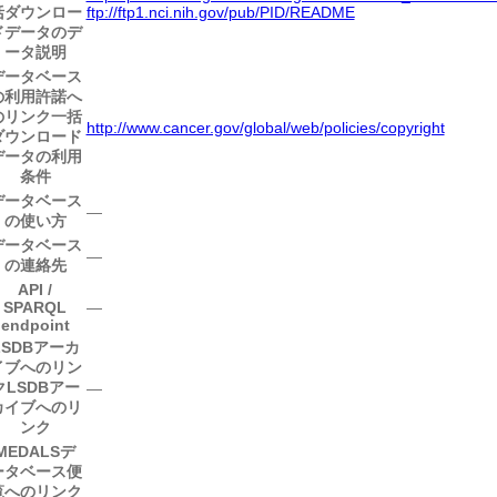
括ダウンロー
ftp://ftp1.nci.nih.gov/pub/PID/README
ドデータのデ
ータ説明
データベース
の利用許諾へ
のリンク
一括
http://www.cancer.gov/global/web/policies/copyright
ダウンロード
データの利用
条件
データベース
―
の使い方
データベース
―
の連絡先
API /
SPARQL
―
endpoint
LSDBアーカ
イブへのリン
ク
LSDBアー
―
カイブへのリ
ンク
MEDALSデ
ータベース便
覧へのリンク