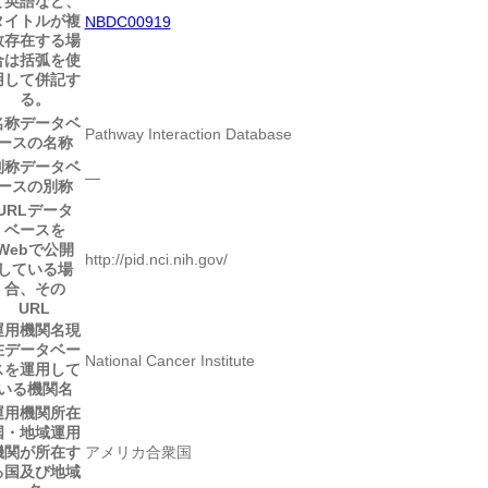
と英語など、
タイトルが複
NBDC00919
数存在する場
合は括弧を使
用して併記す
る。
名称
データベ
Pathway Interaction Database
ースの名称
別称
データベ
―
ースの別称
URL
データ
ベースを
Webで公開
http://pid.nci.nih.gov/
している場
合、その
URL
運用機関名
現
在データベー
National Cancer Institute
スを運用して
いる機関名
運用機関所在
国・地域
運用
機関が所在す
アメリカ合衆国
る国及び地域