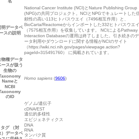
名
National Cancer Institute (NCI)とNature Publishing Group
(NPG)の共同プロジェクト。NCIとNPGでキュレートした
頼性の高い113ヒトパスウエイ（7496相互作用）と、
BioCarta/Reactomeからインポートした332ヒトパスウエ
説明
データベ
（7575相互作用）を収集しています。 NCIによるPathway
ースの説明
Interaction Databaseの運用は終了しました。引き続きのデ
ータ利用やダウンロードに関する情報がNCIのサイト
（https://wiki.nci.nih.gov/pages/viewpage.action?
pageId=315491760） に掲載されています。
生物種
データ
ベースが扱う
生物の
Taxonomy
Homo sapiens
(
9606
)
Nameと
NCBI
Taxonomy
のID
ゲノム/遺伝子
cDNA/EST
遺伝的多様性
エピジェネティクス
DNA
タグ （対
RNA
象）
データベ
タンパク質
ースに収録さ