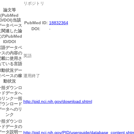
リポジトリ
論文等
(PubMed
ID/DOI)
当該
PubMed ID:
18832364
データベース
DOI:
-
に関連した論
のPubMed
ID/DOI
言語
データベ
ースの内容の
英語
記載に使用さ
れている言語
稼動状況
デー
タベースの稼
運用終了
動状況
一括ダウンロ
ードデータへ
のリンク
一括
http://pid.nci.nih.gov/download.shtml
ダウンロード
データへのリ
ンク
一括ダウンロ
ードデータの
データ説明
一
http://pid.nci.nih.gov/PID/userguide/database_content.sht