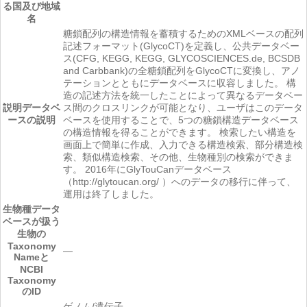
る国及び地域
名
糖鎖配列の構造情報を蓄積するためのXMLベースの配列
記述フォーマット(GlycoCT)を定義し、公共データベー
ス(CFG, KEGG, KEGG, GLYCOSCIENCES.de, BCSDB
and Carbbank)の全糖鎖配列をGlycoCTに変換し、アノ
テーションとともにデータベースに収容しました。 構
造の記述方法を統一したことによって異なるデータベー
説明
データベ
ス間のクロスリンクが可能となり、ユーザはこのデータ
ースの説明
ベースを使用することで、5つの糖鎖構造データベース
の構造情報を得ることができます。 検索したい構造を
画面上で簡単に作成、入力できる構造検索、部分構造検
索、類似構造検索、その他、生物種別の検索ができま
す。 2016年にGlyTouCanデータベース
（http://glytoucan.org/ ）へのデータの移行に伴って、
運用は終了しました。
生物種
データ
ベースが扱う
生物の
Taxonomy
―
Nameと
NCBI
Taxonomy
のID
ゲノム/遺伝子