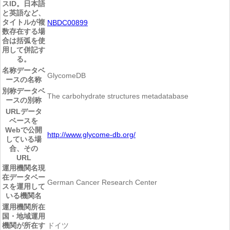
スID。日本語
と英語など、
タイトルが複
NBDC00899
数存在する場
合は括弧を使
用して併記す
る。
名称
データベ
GlycomeDB
ースの名称
別称
データベ
The carbohydrate structures metadatabase
ースの別称
URL
データ
ベースを
Webで公開
http://www.glycome-db.org/
している場
合、その
URL
運用機関名
現
在データベー
German Cancer Research Center
スを運用して
いる機関名
運用機関所在
国・地域
運用
機関が所在す
ドイツ