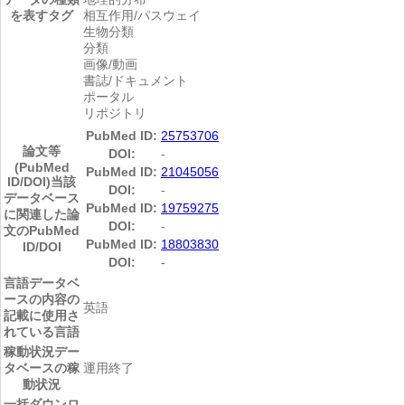
を表すタグ
相互作用/パスウェイ
生物分類
分類
画像/動画
書誌/ドキュメント
ポータル
リポジトリ
PubMed ID:
25753706
論文等
DOI:
-
(PubMed
PubMed ID:
21045056
ID/DOI)
当該
DOI:
-
データベース
PubMed ID:
19759275
に関連した論
DOI:
-
文のPubMed
PubMed ID:
18803830
ID/DOI
DOI:
-
言語
データベ
ースの内容の
英語
記載に使用さ
れている言語
稼動状況
デー
タベースの稼
運用終了
動状況
一括ダウンロ