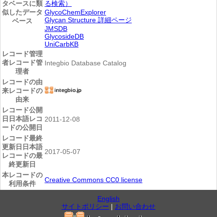
タベースに類
る検索）
似したデータ
GlycoChemExplorer
Glycan Structure 詳細ページ
ベース
JMSDB
GlycosideDB
UniCarbKB
レコード管理
者
レコード管
Integbio Database Catalog
理者
レコードの由
来
レコードの
由来
レコード公開
日
日本語レコ
2011-12-08
ードの公開日
レコード最終
更新日
日本語
2017-05-07
レコードの最
終更新日
本レコードの
Creative Commons CC0 license
利用条件
English
サイトポリシー
|
お問い合わせ