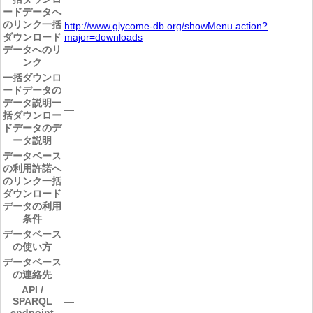
ードデータへ
のリンク
一括
http://www.glycome-db.org/showMenu.action?
ダウンロード
major=downloads
データへのリ
ンク
一括ダウンロ
ードデータの
データ説明
一
―
括ダウンロー
ドデータのデ
ータ説明
データベース
の利用許諾へ
のリンク
一括
―
ダウンロード
データの利用
条件
データベース
―
の使い方
データベース
―
の連絡先
API /
SPARQL
―
endpoint