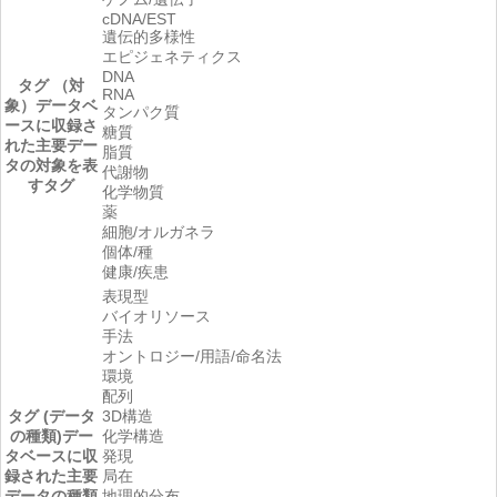
cDNA/EST
遺伝的多様性
エピジェネティクス
DNA
タグ （対
RNA
象）
データベ
タンパク質
ースに収録さ
糖質
れた主要デー
脂質
タの対象を表
代謝物
すタグ
化学物質
薬
細胞/オルガネラ
個体/種
健康/疾患
表現型
バイオリソース
手法
オントロジー/用語/命名法
環境
配列
タグ (データ
3D構造
の種類)
デー
化学構造
タベースに収
発現
録された主要
局在
データの種類
地理的分布