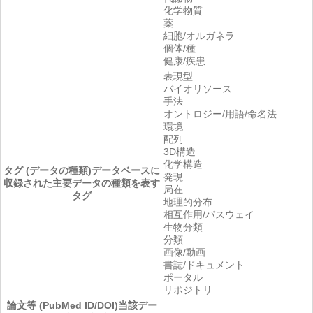
化学物質
薬
細胞/オルガネラ
個体/種
健康/疾患
表現型
バイオリソース
手法
オントロジー/用語/命名法
環境
配列
3D構造
化学構造
タグ (データの種類)
データベースに
発現
収録された主要データの種類を表す
局在
タグ
地理的分布
相互作用/パスウェイ
生物分類
分類
画像/動画
書誌/ドキュメント
ポータル
リポジトリ
論文等 (PubMed ID/DOI)
当該デー