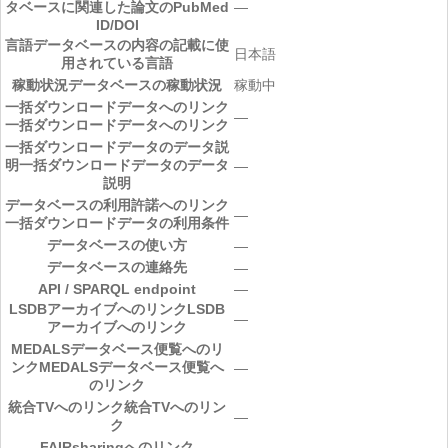
タベースに関連した論文のPubMed
―
ID/DOI
言語
データベースの内容の記載に使
日本語
用されている言語
稼動状況
データベースの稼動状況
稼動中
一括ダウンロードデータへのリンク
―
一括ダウンロードデータへのリンク
一括ダウンロードデータのデータ説
明
一括ダウンロードデータのデータ
―
説明
データベースの利用許諾へのリンク
―
一括ダウンロードデータの利用条件
データベースの使い方
―
データベースの連絡先
―
API / SPARQL endpoint
―
LSDBアーカイブへのリンク
LSDB
―
アーカイブへのリンク
MEDALSデータベース便覧へのリ
ンク
MEDALSデータベース便覧へ
―
のリンク
統合TVへのリンク
統合TVへのリン
―
ク
FAIRsharingへのリンク