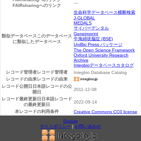
―
FAIRsharingへのリンク
生命科学データベース横断検索
J-GLOBAL
MEDALS
サイバーデンタル
Geneimprint
類似データベース
このデータベース
牛海綿状脳症 (BSE)
に類似したデータベース
UniBio Press パッケージ
The Open Science Framework
Oxford University Research
Archive
Integbioデータベースカタログ
レコード管理者
レコード管理者
Integbio Database Catalog
レコードの由来
レコードの由来
レコード公開日
日本語レコードの公
2011-12-08
開日
レコード最終更新日
日本語レコード
2022-09-14
の最終更新日
本レコードの利用条件
Creative Commons CC0 license
English
サイトポリシー
|
お問い合わせ