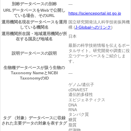
別称
データベースの別称
―
URL
データベースをWebで公開し
https://scienceportal.jst.go.jp
ている場合、そのURL
運用機関名
現在データベースを運用
国立研究開発法人科学技術振興機
している機関名
構 (
J-Globalへのリンク
)
運用機関所在国・地域
運用機関が所
日本
在する国及び地域名
最新の科学技術情報を伝えるポー
タルサイト。研究開発や調査に役
説明
データベースの説明
立つデータベースをご紹介しま
す。
生物種
データベースが扱う生物の
Taxonomy NameとNCBI
―
TaxonomyのID
ゲノム/遺伝子
cDNA/EST
遺伝的多様性
エピジェネティクス
DNA
RNA
タンパク質
タグ （対象）
データベースに収録
糖質
された主要データの対象を表すタグ
脂質
代謝物