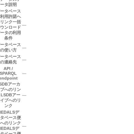
ータ説明
ータベース
利用許諾へ
リンク
一括
―
ウンロード
ータの利用
条件
ータベース
―
の使い方
ータベース
―
の連絡先
API /
SPARQL
―
endpoint
SDBアーカ
ブへのリン
ク
LSDBアー
―
イブへのリ
ンク
MEDALSデ
タベース便
へのリンク
―
MEDALSデ
タベース便