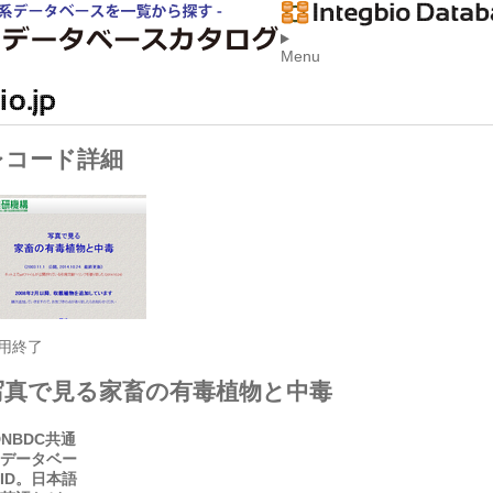
Menu
レコード詳細
用終了
写真で見る家畜の有毒植物と中毒
D
NBDC共通
データベー
ID。日本語