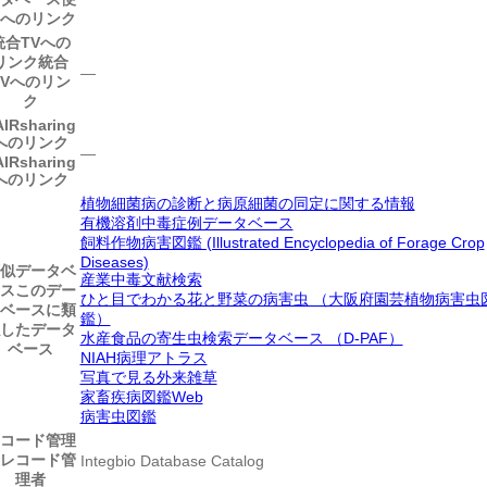
へのリンク
統合TVへの
リンク
統合
―
TVへのリン
ク
AIRsharing
へのリンク
―
AIRsharing
へのリンク
植物細菌病の診断と病原細菌の同定に関する情報
有機溶剤中毒症例データベース
飼料作物病害図鑑 (Illustrated Encyclopedia of Forage Crop
Diseases)
似データベ
産業中毒文献検索
ス
このデー
ひと目でわかる花と野菜の病害虫 （大阪府園芸植物病害虫
ベースに類
鑑）
したデータ
水産食品の寄生虫検索データベース （D-PAF）
ベース
NIAH病理アトラス
写真で見る外来雑草
家畜疾病図鑑Web
病害虫図鑑
コード管理
レコード管
Integbio Database Catalog
理者