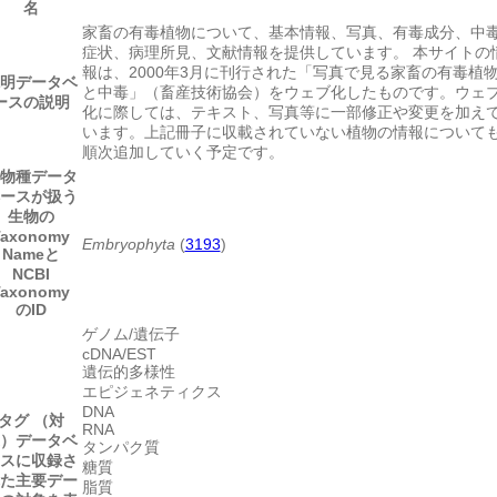
名
家畜の有毒植物について、基本情報、写真、有毒成分、中
症状、病理所見、文献情報を提供しています。 本サイトの
報は、2000年3月に刊行された「写真で見る家畜の有毒植
明
データベ
と中毒」（畜産技術協会）をウェブ化したものです。ウェ
ースの説明
化に際しては、テキスト、写真等に一部修正や変更を加え
います。上記冊子に収載されていない植物の情報について
順次追加していく予定です。
物種
データ
ースが扱う
生物の
Taxonomy
Embryophyta
(
3193
)
Nameと
NCBI
Taxonomy
のID
ゲノム/遺伝子
cDNA/EST
遺伝的多様性
エピジェネティクス
DNA
タグ （対
RNA
）
データベ
タンパク質
スに収録さ
糖質
た主要デー
脂質