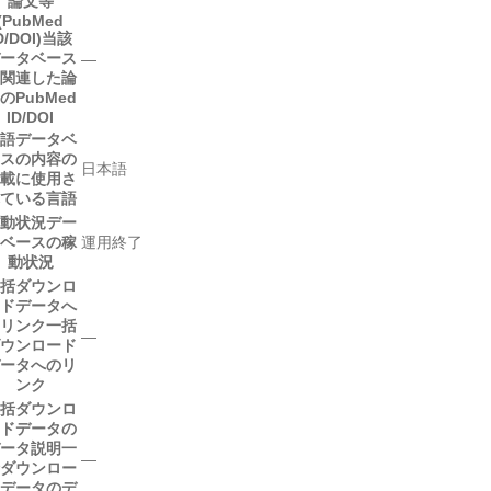
論文等
(PubMed
D/DOI)
当該
ータベース
―
関連した論
のPubMed
ID/DOI
語
データベ
スの内容の
日本語
載に使用さ
ている言語
動状況
デー
ベースの稼
運用終了
動状況
括ダウンロ
ドデータへ
リンク
一括
―
ウンロード
ータへのリ
ンク
括ダウンロ
ドデータの
ータ説明
一
―
ダウンロー
データのデ