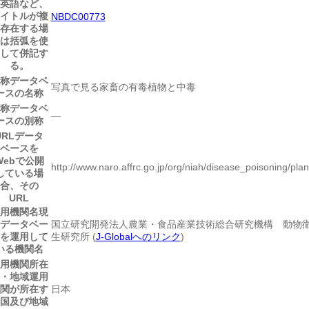
英語など、
イトルが複
NBDC00773
存在する場
は括弧を使
して併記す
る。
称
データベ
写真で見る家畜の有毒植物と中毒
ースの名称
称
データベ
―
ースの別称
URL
データ
ベースを
Webで公開
http://www.naro.affrc.go.jp/org/niah/disease_poisoning/plan
している場
合、その
URL
用機関名
現
データベー
国立研究開発法人農業・食品産業技術総合研究機構 動物
を運用して
生研究所 (
J-Globalへのリンク
)
いる機関名
用機関所在
・地域
運用
関が所在す
日本
国及び地域