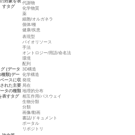
の対象を表
代謝物
すタグ
化学物質
薬
細胞/オルガネラ
個体/種
健康/疾患
表現型
バイオリソース
手法
オントロジー/用語/命名法
環境
配列
グ (データ
3D構造
の種類)
デー
化学構造
ベースに収
発現
された主要
局在
ータの種類
地理的分布
を表すタグ
相互作用/パスウェイ
生物分類
分類
画像/動画
書誌/ドキュメント
ポータル
リポジトリ