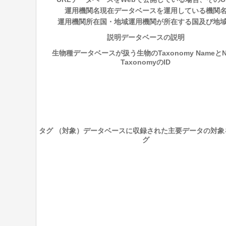
運用機関名
現在データベースを運用している機関
運用機関所在国・地域
運用機関が所在する国及び地
説明
データベースの説明
生物種
データベースが扱う生物のTaxonomy NameとN
TaxonomyのID
タグ （対象）
データベースに収録された主要データの対象
グ