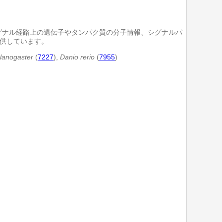
tシグナル経路上の遺伝子やタンパク質の分子情報、シグナルパ
提供しています。
lanogaster
(
7227
),
Danio rerio
(
7955
)