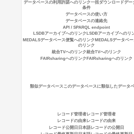
データベースの利用許諾へのリンク
一括ダウンロードデー
条件
データベースの使い方
データベースの連絡先
API / SPARQL endpoint
LSDBアーカイブへのリンク
LSDBアーカイブへのリ
MEDALSデータベース便覧へのリンク
MEDALSデータベ
のリンク
統合TVへのリンク
統合TVへのリンク
FAIRsharingへのリンク
FAIRsharingへのリンク
類似データベース
このデータベースに類似したデータ
レコード管理者
レコード管理者
レコードの由来
レコードの由来
レコード公開日
日本語レコードの公開日
レコード最終更新日
日本語レコードの最終更新日