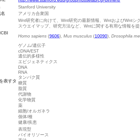
名
Stanford University
域名
アメリカ合衆国
Wnt研究者に向けて、Wnt研究の最新情報、WntおよびWn
スウエイマップ、研究方法など、Wntに関する有用な情報を
CBI
Homo sapiens
(
9606
),
Mus musculus
(
10090
),
Drosophila me
ゲノム/遺伝子
cDNA/EST
遺伝的多様性
エピジェネティクス
DNA
RNA
タンパク質
を表すタ
糖質
脂質
代謝物
化学物質
薬
細胞/オルガネラ
個体/種
健康/疾患
表現型
バイオリソース