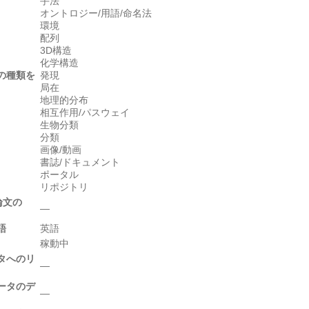
手法
オントロジー/用語/命名法
環境
配列
3D構造
化学構造
の種類を
発現
局在
地理的分布
相互作用/パスウェイ
生物分類
分類
画像/動画
書誌/ドキュメント
ポータル
リポジトリ
論文の
―
語
英語
稼動中
タへのリ
―
ータのデ
―