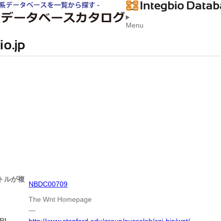
Menu
トルが複
NBDC00709
The Wnt Homepage
―
RL
http://www.stanford.edu/group/nusselab/cgi-bin/wnt/