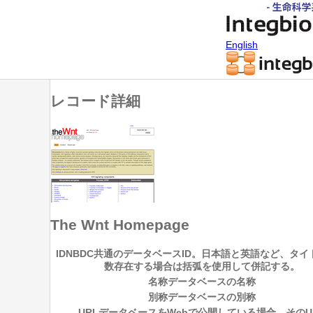
English
レコード詳細
The Wnt Homepage
ID
NBDC共通のデータベースID。日本語と英語など、タイ
数存在する場合は括弧を使用して併記する。
名称
データベースの名称
別称
データベースの別称
URL
データベースをWebで公開している場合、そのU