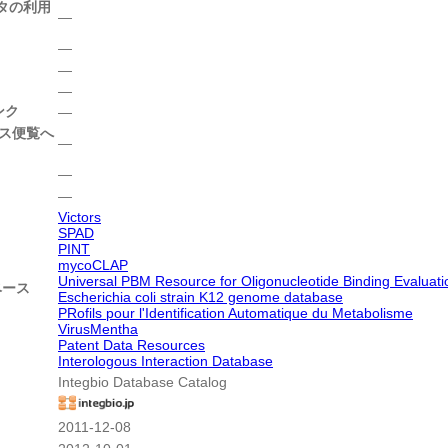
タの利用
―
―
―
―
ンク
―
ース便覧へ
―
―
―
Victors
SPAD
PINT
mycoCLAP
Universal PBM Resource for Oligonucleotide Binding Evaluati
ベース
Escherichia coli strain K12 genome database
PRofils pour l'Identification Automatique du Metabolisme
VirusMentha
Patent Data Resources
Interologous Interaction Database
Integbio Database Catalog
2011-12-08