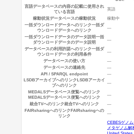
言語
データベースの内容の記載に使用され
英語
ている言語
稼動状況
データベースの稼動状況
稼動中
一括ダウンロードデータへのリンク
一括ダ
―
ウンロードデータへのリンク
一括ダウンロードデータのデータ説明
一括
―
ダウンロードデータのデータ説明
データベースの利用許諾へのリンク
一括ダ
―
ウンロードデータの利用条件
データベースの使い方
―
データベースの連絡先
―
API / SPARQL endpoint
―
LSDBアーカイブへのリンク
LSDBアーカイ
―
ブへのリンク
MEDALSデータベース便覧へのリンク
―
MEDALSデータベース便覧へのリンク
統合TVへのリンク
統合TVへのリンク
―
FAIRsharingへのリンク
FAIRsharingへの
―
リンク
CEBESゲノ
メタゲノム解析
United States