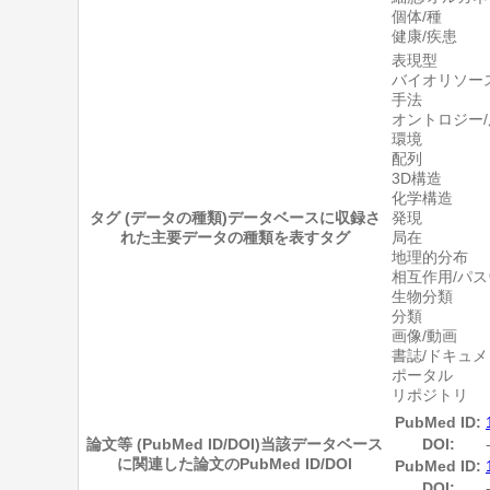
個体/種
健康/疾患
表現型
バイオリソー
手法
オントロジー/
環境
配列
3D構造
化学構造
タグ (データの種類)
データベースに収録さ
発現
れた主要データの種類を表すタグ
局在
地理的分布
相互作用/パ
生物分類
分類
画像/動画
書誌/ドキュ
ポータル
リポジトリ
PubMed ID:
論文等 (PubMed ID/DOI)
当該データベース
DOI:
に関連した論文のPubMed ID/DOI
PubMed ID:
DOI: