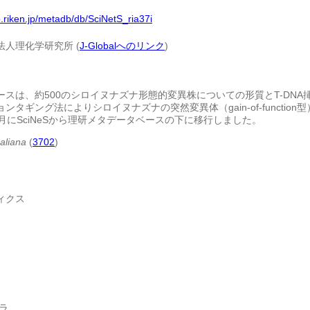
b.riken.jp/metadb/db/SciNetS_ria37i
人理化学研究所 (
J-Globalへのリンク
)
ースは、約500のシロイヌナズナ形態的変異株についての形質とT-DNA
ンタギング法によりシロイヌナズナの突然変異体（gain-of-functio
年6月にSciNeSから理研メタデータベースの下に移行しました。
aliana
(
3702
)
ィクス
ラ