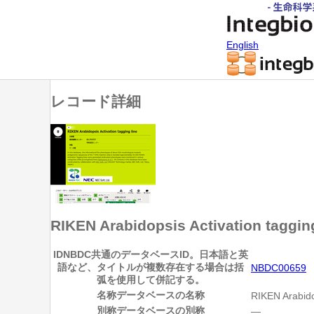
English
レコード詳細
RIKEN Arabidopsis Activation tagging
ID
NBDC共通のデータベースID。日本語と英
語など、タイトルが複数存在する場合は括
NBDC00659
弧を使用して併記する。
名称
データベースの名称
RIKEN Arabidop
別称
データベースの別称
―