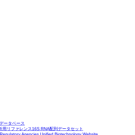
ムデータベース
用リファレンス16S RNA配列データセット
 Regulatory Agencies Unified Biotechnology Website