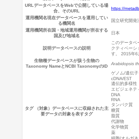
URL
データベースをWebで公開している場
https://metad
合、そのURL
運用機関名
現在データベースを運用してい
国立研究開発法
る機関名
運用機関所在国・地域
運用機関が所在する
日本
国及び地域名
このデータベ
説明
データベースの説明
クティベーショ
す。 2015
生物種
データベースが扱う生物の
Arabidopsis th
Taxonomy NameとNCBI TaxonomyのID
ゲノム/遺伝子
cDNA/EST
遺伝的多様性
エピジェネテ
DNA
RNA
タンパク質
タグ （対象）
データベースに収録された主
糖質
要データの対象を表すタグ
脂質
代謝物
化学物質
薬
細胞/オルガネ