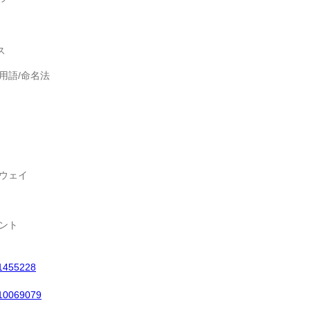
ス
用語/命名法
スウェイ
メント
1455228
-
10069079
-