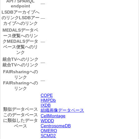
API / SPARQL
―
endpoint
LSDBアーカイブへ
のリンク
LSDBアー
―
カイブへのリンク
MEDALSデータベ
ース便覧へのリン
ク
MEDALSデータ
―
ベース便覧へのリ
ンク
統合TVへのリンク
―
統合TVへのリンク
FAIRsharingへの
リンク
―
FAIRsharingへの
リンク
COPE
HMPDb
IXDB
類似データベース
組織画像データベース
このデータベース
CellMontage
に類似したデータ
WDDD
CentrosomeDB
ベース
OMERO
SCMD2