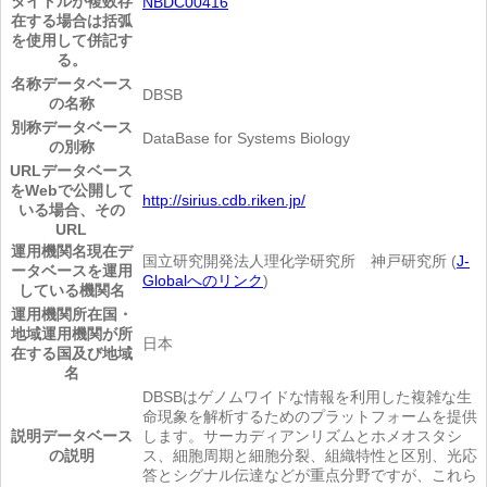
タイトルが複数存
NBDC00416
在する場合は括弧
を使用して併記す
る。
名称
データベース
DBSB
の名称
別称
データベース
DataBase for Systems Biology
の別称
URL
データベース
をWebで公開して
http://sirius.cdb.riken.jp/
いる場合、その
URL
運用機関名
現在デ
国立研究開発法人理化学研究所 神戸研究所 (
J-
ータベースを運用
Globalへのリンク
)
している機関名
運用機関所在国・
地域
運用機関が所
日本
在する国及び地域
名
DBSBはゲノムワイドな情報を利用した複雑な生
命現象を解析するためのプラットフォームを提供
説明
データベース
します。サーカディアンリズムとホメオスタシ
の説明
ス、細胞周期と細胞分裂、組織特性と区別、光応
答とシグナル伝達などが重点分野ですが、これら