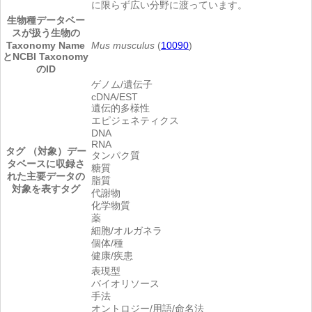
に限らず広い分野に渡っています。
生物種
データベー
スが扱う生物の
Taxonomy Name
Mus musculus
(
10090
)
とNCBI Taxonomy
のID
ゲノム/遺伝子
cDNA/EST
遺伝的多様性
エピジェネティクス
DNA
RNA
タグ （対象）
デー
タンパク質
タベースに収録さ
糖質
れた主要データの
脂質
対象を表すタグ
代謝物
化学物質
薬
細胞/オルガネラ
個体/種
健康/疾患
表現型
バイオリソース
手法
オントロジー/用語/命名法