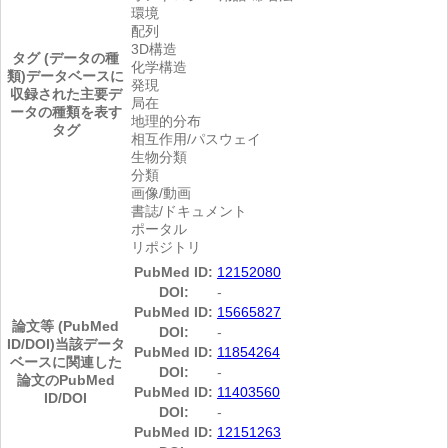
環境
配列
3D構造
タグ (データの種
化学構造
類)
データベースに
発現
収録された主要デ
局在
ータの種類を表す
地理的分布
タグ
相互作用/パスウェイ
生物分類
分類
画像/動画
書誌/ドキュメント
ポータル
リポジトリ
PubMed ID:
12152080
DOI:
-
PubMed ID:
15665827
論文等 (PubMed
DOI:
-
ID/DOI)
当該データ
PubMed ID:
11854264
ベースに関連した
DOI:
-
論文のPubMed
PubMed ID:
11403560
ID/DOI
DOI:
-
PubMed ID:
12151263