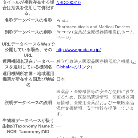
タイトルが複数存在する場
NBDC00310
合は括弧を使用して併記す
る。
名称
データベースの名称
Pmda
Pharmaceuticals and Medical Devices
Agency (医薬品医療機器情報提供ホーム
別称
データベースの別称
ページ)
URL
データベースをWebで
公開している場合、その
http://www.pmda.go.jp/
URL
運用機関名
現在データベー
独立行政法人医薬品医療機器総合機構 (
J-
スを運用している機関名
Globalへのリンク
)
運用機関所在国・地域
運用
機関が所在する国及び地域
日本
名
医薬品・医療機器等の安全な使用に役立
てるため、医薬品関連情報、医療機器関
説明
データベースの説明
連情報、医療用医薬品および一般医薬品
添付文書情報、安全情報を提供していま
す。
生物種
データベースが扱う
生物のTaxonomy Nameと
―
NCBI TaxonomyのID