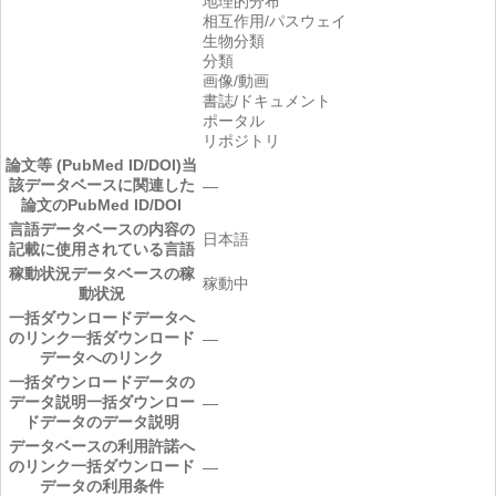
地理的分布
相互作用/パスウェイ
生物分類
分類
画像/動画
書誌/ドキュメント
ポータル
リポジトリ
論文等 (PubMed ID/DOI)
当
該データベースに関連した
―
論文のPubMed ID/DOI
言語
データベースの内容の
日本語
記載に使用されている言語
稼動状況
データベースの稼
稼動中
動状況
一括ダウンロードデータへ
のリンク
一括ダウンロード
―
データへのリンク
一括ダウンロードデータの
データ説明
一括ダウンロー
―
ドデータのデータ説明
データベースの利用許諾へ
のリンク
一括ダウンロード
―
データの利用条件