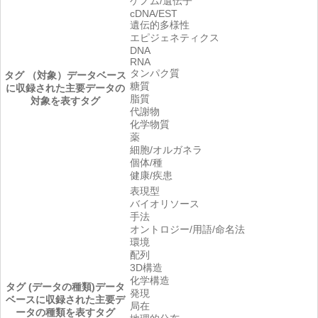
ゲノム/遺伝子
cDNA/EST
遺伝的多様性
エピジェネティクス
DNA
RNA
タンパク質
タグ （対象）
データベース
糖質
に収録された主要データの
脂質
対象を表すタグ
代謝物
化学物質
薬
細胞/オルガネラ
個体/種
健康/疾患
表現型
バイオリソース
手法
オントロジー/用語/命名法
環境
配列
3D構造
化学構造
タグ (データの種類)
データ
発現
ベースに収録された主要デ
局在
ータの種類を表すタグ