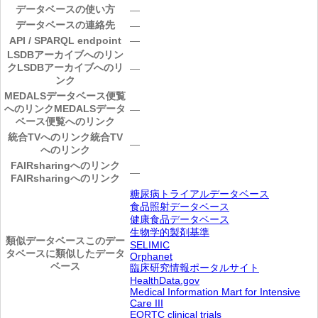
データベースの使い方
―
データベースの連絡先
―
API / SPARQL endpoint
―
LSDBアーカイブへのリン
ク
LSDBアーカイブへのリ
―
ンク
MEDALSデータベース便覧
へのリンク
MEDALSデータ
―
ベース便覧へのリンク
統合TVへのリンク
統合TV
―
へのリンク
FAIRsharingへのリンク
―
FAIRsharingへのリンク
糖尿病トライアルデータベース
食品照射データベース
健康食品データベース
生物学的製剤基準
類似データベース
このデー
SELIMIC
タベースに類似したデータ
Orphanet
ベース
臨床研究情報ポータルサイト
HealthData.gov
Medical Information Mart for Intensive
Care III
EORTC clinical trials