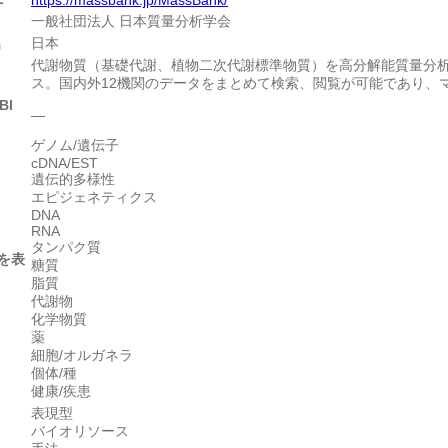
一般社団法人 日本質量分析学会
名
日本
代謝物質（基礎代謝、植物二次代謝標準物質）を高分解能質量分
ス。国内外12機関のデータをまとめて検索、閲覧が可能であり、
BI
―
ゲノム/遺伝子
cDNA/EST
遺伝的多様性
エピジェネティクス
DNA
RNA
タンパク質
を表
糖質
脂質
代謝物
化学物質
薬
細胞/オルガネラ
個体/種
健康/疾患
表現型
バイオリソース