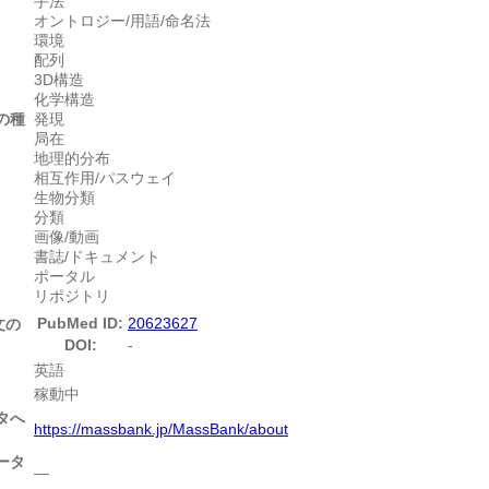
手法
オントロジー/用語/命名法
環境
配列
3D構造
化学構造
の種
発現
局在
地理的分布
相互作用/パスウェイ
生物分類
分類
画像/動画
書誌/ドキュメント
ポータル
リポジトリ
PubMed ID:
20623627
文の
DOI:
-
英語
稼動中
タへ
https://massbank.jp/MassBank/about
ータ
―