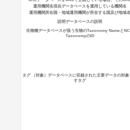
運用機関名
現在データベースを運用している機関名
運用機関所在国・地域
運用機関が所在する国及び地域
説明
データベースの説明
生物種
データベースが扱う生物のTaxonomy NameとNC
TaxonomyのID
タグ （対象）
データベースに収録された主要データの対象
すタグ