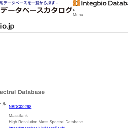
Menu
ectral Database
トル
NBDC00298
MassBank
High Resolution Mass Spectral Database
L
https://massbank.jp/MassBank/