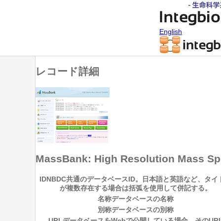
English
レコード詳細
MassBank: High Resolution Mass Sp
ID
NBDC共通のデータベースID。日本語と英語など、タイ
が複数存在する場合は括弧を使用して併記する。
名称
データベースの名称
別称
データベースの別称
URL
データベースをWebで公開している場合、そのUR