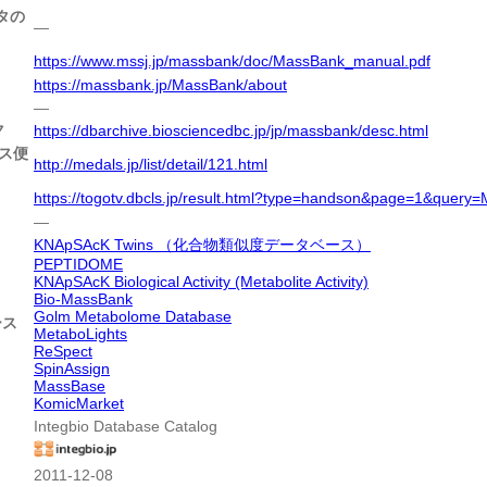
タの
―
https://www.mssj.jp/massbank/doc/MassBank_manual.pdf
https://massbank.jp/MassBank/about
―
ク
https://dbarchive.biosciencedbc.jp/jp/massbank/desc.html
ース便
http://medals.jp/list/detail/121.html
https://togotv.dbcls.jp/result.html?type=handson&page=1&query
―
KNApSAcK Twins （化合物類似度データベース）
PEPTIDOME
KNApSAcK Biological Activity (Metabolite Activity)
Bio-MassBank
Golm Metabolome Database
ース
MetaboLights
ReSpect
SpinAssign
MassBase
KomicMarket
Integbio Database Catalog
2011-12-08